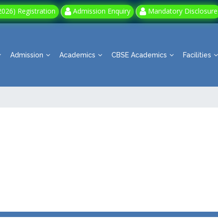
026) Registration
Admission Enquiry
Mandatory Disclosure
Admission
Academics
CBSE Academics
Facilities